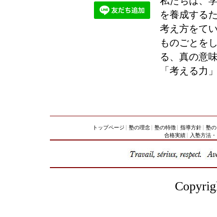
私たちは、
を養成する
考え方をて
ものごとを
る、真の意
「考える力
トップページ
塾の理念
塾の特徴
指導方針
塾の
合格実績
入塾方法・
Copyr