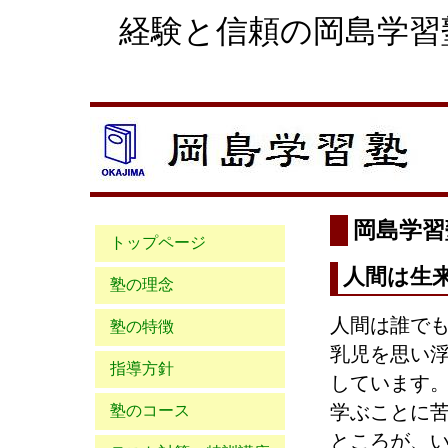
経験と信頼の岡島
岡島学習
トップページ
人間は生
塾の理念
人間は誰で
塾の特徴
乳児を思い
指導方針
しています
学ぶことに
塾のコース
ところが、