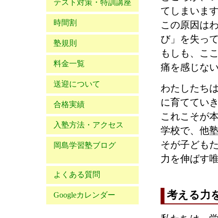
テスト対策・特訓講座
てしまいま
時間割
この原因は
び」を失っ
塾規則
もしも、こ
料金一覧
痛を感じな
送迎について
わたしたち
に育ててい
合格実績
これこそが
入塾方法・アクセス
学校で、他
そが子ども
岡島学習塾ブログ
力を伸ばす
よくある質問
考える力
Googleカレンダー